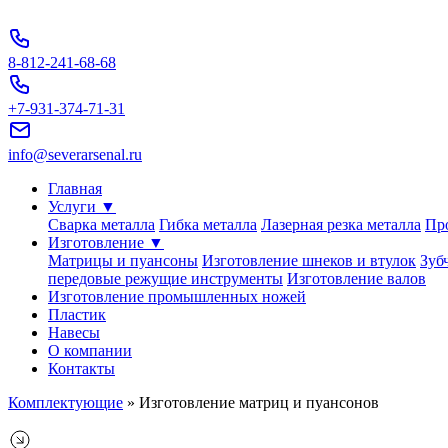
Перейти
к
содержимому
8-812-241-68-68
+7-931-374-71-31
info@severarsenal.ru
Главная
Услуги ▼
Сварка металла
Гибка металла
Лазерная резка металла
Пр
Изготовление ▼
Матрицы и пуансоны
Изготовление шнеков и втулок
Зуб
передовые режущие инструменты
Изготовление валов
Изготовление промышленных ножей
Пластик
Навесы
О компании
Контакты
Комплектующие
»
Изготовление матриц и пуансонов