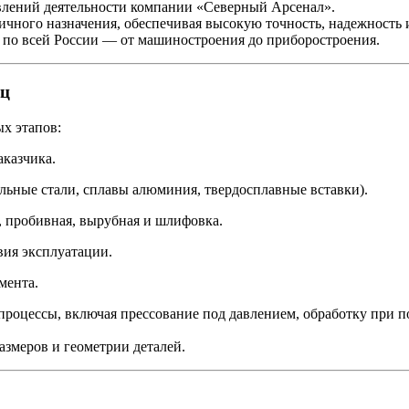
влений деятельности компании «Северный Арсенал».
чного назначения, обеспечивая высокую точность, надежность 
по всей России — от машиностроения до приборостроения.
иц
х этапов:
аказчика.
льные стали, сплавы алюминия, твердосплавные вставки).
, пробивная, вырубная и шлифовка.
вия эксплуатации.
мента.
роцессы, включая прессование под давлением, обработку при п
азмеров и геометрии деталей.