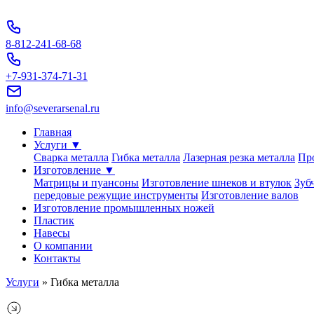
Перейти
к
содержимому
8-812-241-68-68
+7-931-374-71-31
info@severarsenal.ru
Главная
Услуги ▼
Сварка металла
Гибка металла
Лазерная резка металла
Пр
Изготовление ▼
Матрицы и пуансоны
Изготовление шнеков и втулок
Зуб
передовые режущие инструменты
Изготовление валов
Изготовление промышленных ножей
Пластик
Навесы
О компании
Контакты
Услуги
»
Гибка металла