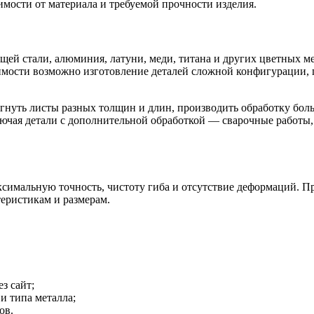
симости от материала и требуемой прочности изделия.
ей стали, алюминия, латуни, меди, титана и других цветных м
имости возможно изготовление деталей сложной конфигурации, 
гнуть листы разных толщин и длин, производить обработку бол
чая детали с дополнительной обработкой — сварочные работы, 
имальную точность, чистоту гиба и отсутствие деформаций. Проц
теристикам и размерам.
з сайт;
и типа металла;
ов.